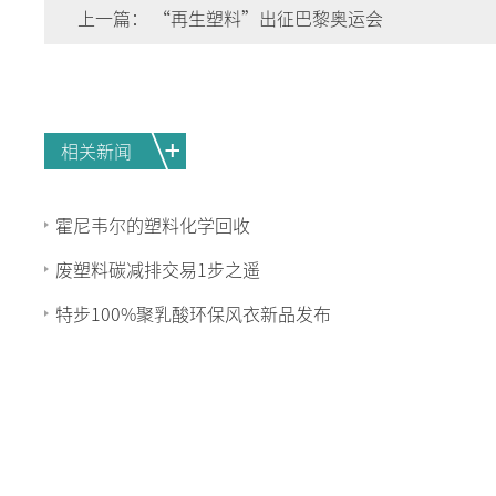
上一篇：
“再生塑料”出征巴黎奥运会
相关新闻
霍尼韦尔的塑料化学回收
废塑料碳减排交易1步之遥
特步100%聚乳酸环保风衣新品发布