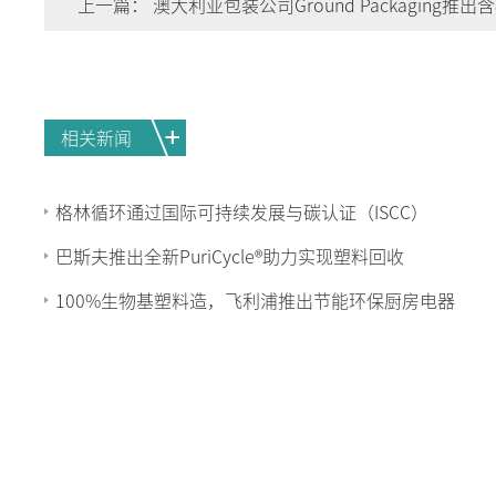
上一篇：
澳大利亚包装公司Ground Packaging推出含
再生料包装
相关新闻
格林循环通过国际可持续发展与碳认证（ISCC）
巴斯夫推出全新PuriCycle®助力实现塑料回收
100%生物基塑料造，飞利浦推出节能环保厨房电器