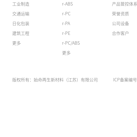
工业制造
r-ABS
产品管控体
交通运输
r-PC
荣誉资质
日化包装
r-PA
公司设备
建筑工程
r-PE
合作客户
更多
r-PC/ABS
更多
版权所有：始命再生新材料（江苏）有限公司
ICP备案编